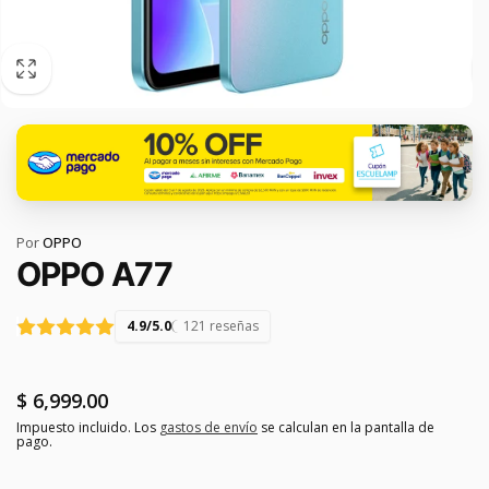
Por
OPPO
OPPO A77
4.9/5.0
121 reseñas
Precio
$ 6,999.00
habitual
Impuesto incluido. Los
gastos de envío
se calculan en la pantalla de
pago.