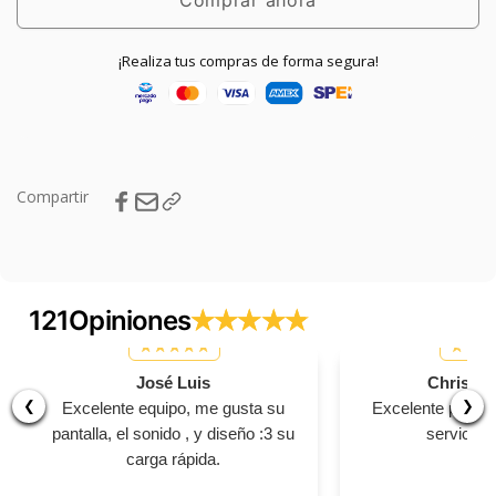
Comprar ahora
¡Realiza tus compras de forma segura!
Compartir
121
Opiniones
José Luis
Christia
❮
❯
Excelente equipo, me gusta su
Excelente produc
pantalla, el sonido , y diseño :3 su
servicio, 
carga rápida.