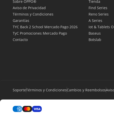
Sobre OPPO®
Tienda
Aviso de Privacidad
Find Series
Términos y Condiciones
Reno Series
Garantías
A Series
TYC Back 2 School Mercado Pago 2026
Iot & Tablets 
TyC Promociones Mercado Pago
Baseus
Contacto
Botslab
Soporte
Términos y Condiciones
Cambios y Reembolsos
Avis
Formas