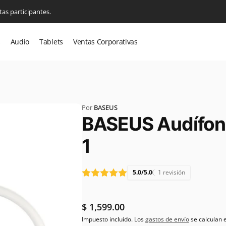
tas participantes.
s
Audio
Tablets
Ventas Corporativas
onn CDMX
Por
BASEUS
BASEUS Audífono
Retiro disponible, normalmente está
listo en 2 horas
1
nieros Militares 70, Argentina Poniente
5B
5.0/5.0
1 revisión
iudad de México DF
1825
Precio
$ 1,599.00
habitual
Impuesto incluido. Los
gastos de envío
se calculan e