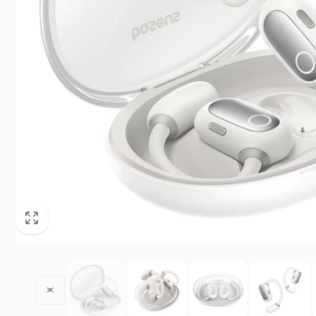
Ofic
Lago Zu
Torre Fa
11529 M
México
México