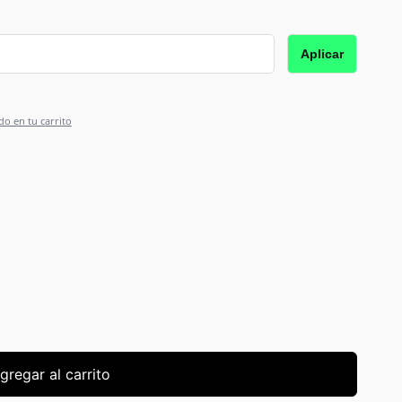
Aplicar
do en tu carrito
gregar al carrito