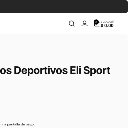
0
Subtotal
0
artículos
$ 0.00
Iniciar
sesión
s Deportivos Eli Sport
n la pantalla de pago.