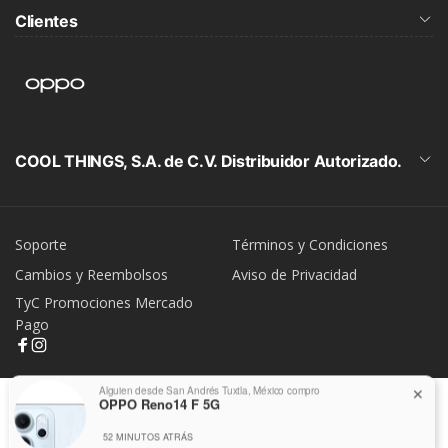
Clientes
COOL THINGS, S.A. de C.V. Distribuidor Autorizado.
Soporte
Términos y Condiciones
Cambios y Reembolsos
Aviso de Privacidad
TyC Promociones Mercado
Pago
Alguien desde San Andrés Tuxtla, México compro
✕
OPPO Reno14 F 5G
Facebook
Instagram
52 MINUTOS ATRÁS
Formas
© 2026,
MyOPPO