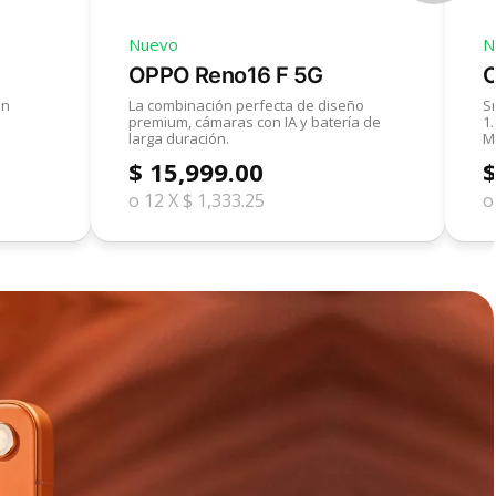
Nuevo
N
OPPO Reno16 F 5G
O
un
La combinación perfecta de diseño
S
premium, cámaras con IA y batería de
1
larga duración.
MP
$ 15,999.00
$
o 12 X $ 1,333.25
o