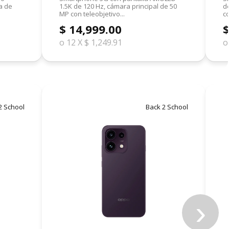
a de
1.5K de 120 Hz, cámara principal de 50
d
MP con teleobjetivo...
co
$ 14,999.00
$
o 12 X $ 1,249.91
o
2 School
Back 2 School
›