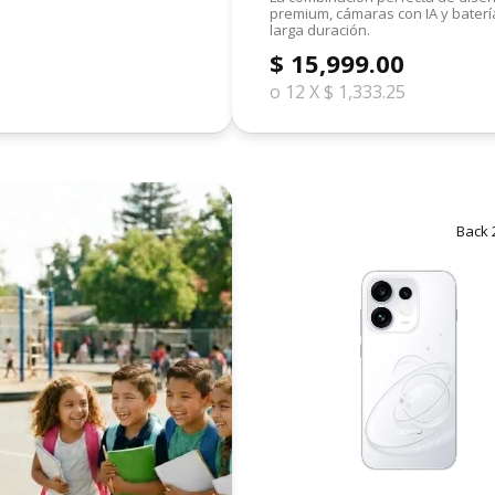
premium, cámaras con IA y baterí
larga duración.
$ 15,999.00
o 12 X $ 1,333.25
Back 