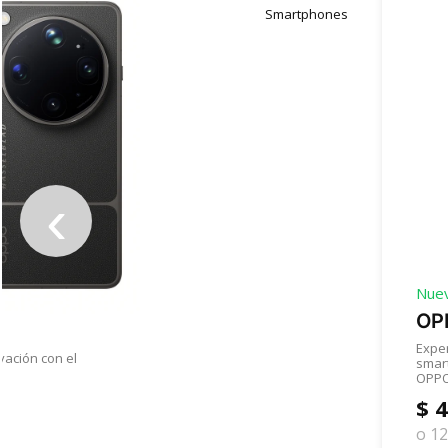
Smartphones
‹
Nue
OPP
Expe
ación con el
smar
OPPO 
$ 
o 12