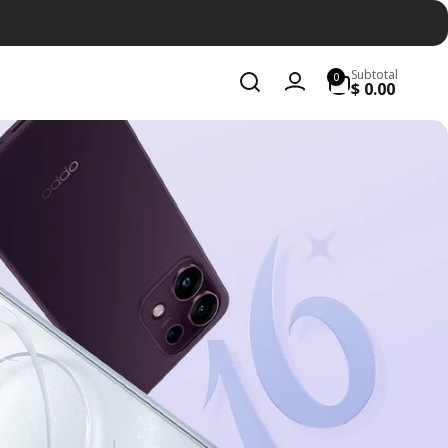
0
Subtotal
0
artículos
$ 0.00
Iniciar
sesión