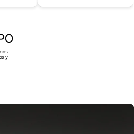
PPO
emos
is y