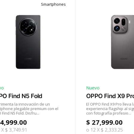
Smartphones
vo
Nuevo
O Find N5 Fold
OPPO Find X9 Pr
rimenta la innovación de un
El OPPO Find X9 Pro lleva l
tphone plegable premium con el
experiencia flagship al sig
Find N5 Fold. Disfru...
con fotografía profesio...
44,999.00
$ 27,999.00
 X $ 3,749.91
o 12 X $ 2,333.25