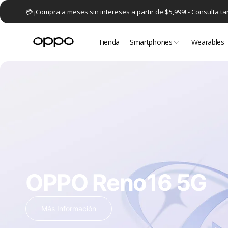
irectamente
💳 ¡Compra a meses sin intereses a partir de $5,999! - Consulta tar
l contenido
Tienda
Smartphones
Wearables
OPPO Reno16 5G
Más Información