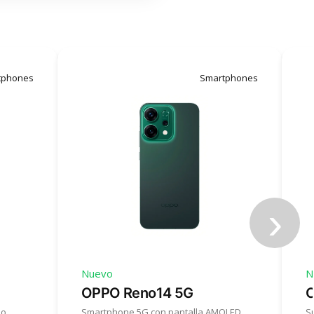
tphones
Smartphones
›
Nuevo
N
OPPO Reno14 5G
O
ño
Smartphone 5G con pantalla AMOLED
S